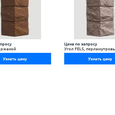
апросу
Цена по запросу
, ржаной
Угол FELS, перламутров
Узнать цену
Узнать цену