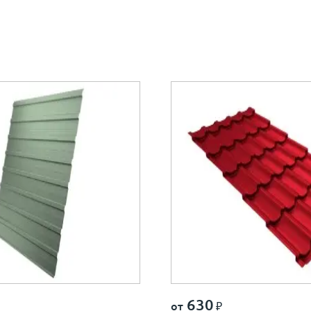
630
от
₽