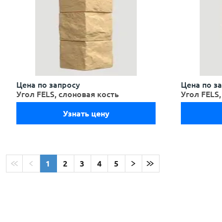
Цена по запросу
Цена по з
Угол FELS, слоновая кость
Угол FELS
Узнать цену
1
2
3
4
5