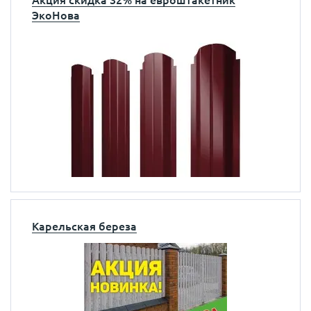
Акция скидка 32% на евроштакетник
ЭкоНова
Карельская береза