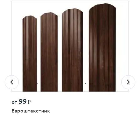
99
от
₽
Евроштакетник