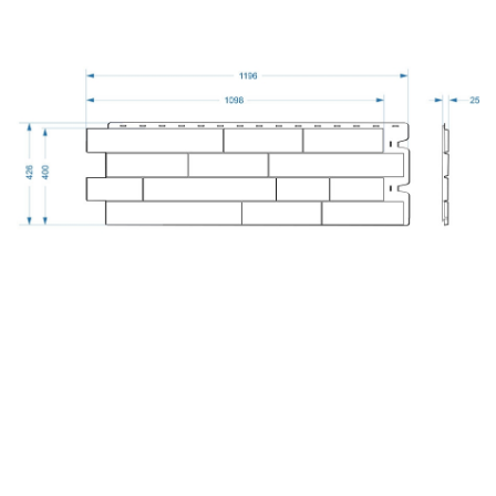
Коллекция STEIN имитирует текстуру слоистого
песчаника и создает впечатление натуральной каменной
кладки. В коллекции 7 цветов, благородная структура
камня подойдет для любого загородного дома. Швы
прокрашены в тон основной панели.