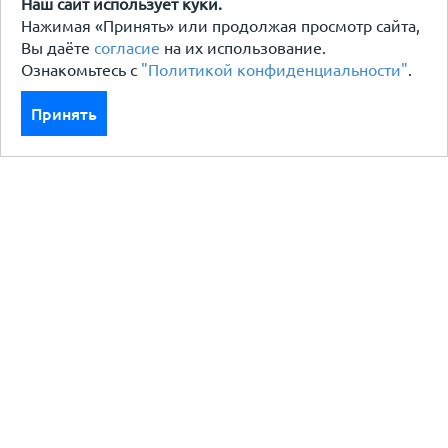
Наш сайт использует куки.
Нажимая «Принять» или продолжая просмотр сайта,
Вы даёте
согласие
на их использование.
Ознакомьтесь с
"Политикой конфиденциальности"
.
Принять
Каталог
Кровля кровельная система
Фасад
Ограждения заборы
Черный металлопрокат
Утеплители гидро пароизоляция
Водосточные системы
Показать больше