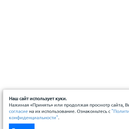
даю
согласие
на обработку персональных данных
с
политикой конфиденциальности
ознакомлен(-а) и
Наш сайт использует куки.
Нажимая «Принять» или продолжая просмотр сайта, В
согласие
на их использование. Ознакомьтесь с
"Полит
конфиденциальности"
.