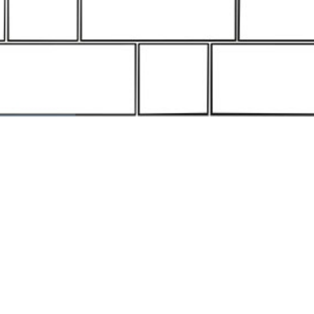
млен(-а) и