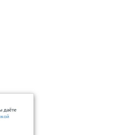
 даю согласие
Отправить
ы даёте
икой