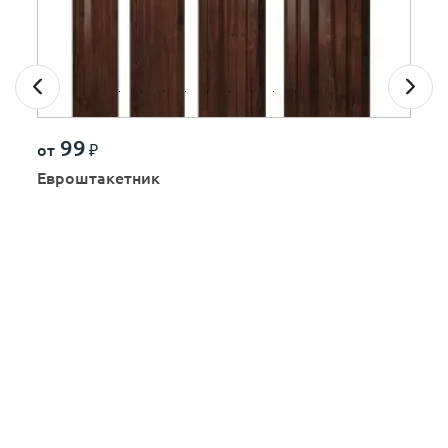
99
от
₽
Евроштакетник