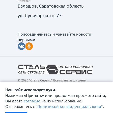
Филиал
Балашов, Саратовская область
ул. Луначарского, 77
Присоединяйтесь и узнавайте новости
первыми
© 2026 “Сталь Сервис" Все права защищены.
Обращаем ваше внимание на то, что данный
интернет-сайт, а также вся информация о товарах и
Наш сайт использует куки.
ценах, предоставленная на нём, носит
Нажимая «Принять» или продолжая просмотр сайта,
исключительно информационный характер и ни при
Вы даёте
согласие
на их использование.
каких условиях не является публичной офертой,
Ознакомьтесь с
"Политикой конфиденциальности"
.
определяемой положениями Статьи 437
Гражданского кодекса Российской Федерации.