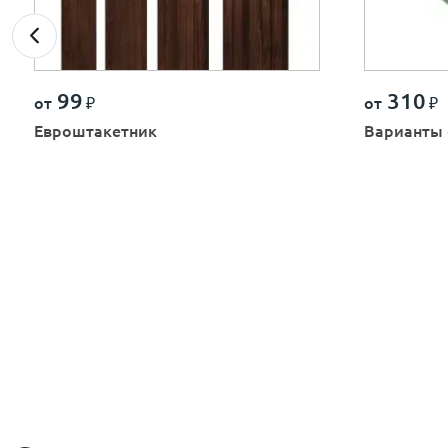
99
310
от
₽
от
₽
Евроштакетник
Варианты 