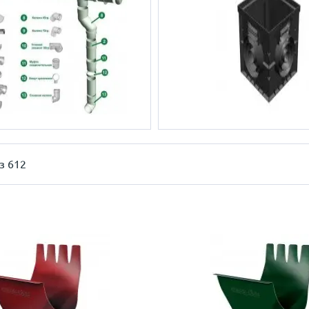
з 612