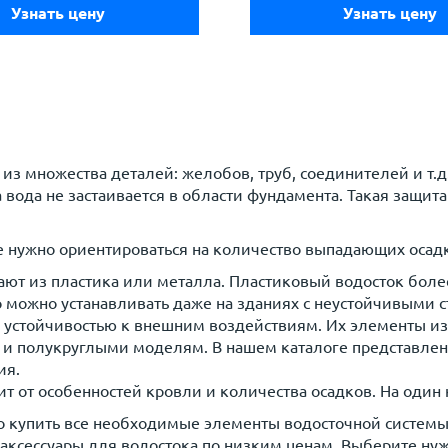
Узнать цену
Узнать цену
 из множества деталей: желобов, труб, соединителей и т.
 вода не застаивается в области фундамента. Такая защит
 нужно ориентироваться на количество выпадающих осадк
ют из пластика или металла. Пластиковый водосток более
го можно устанавливать даже на зданиях с неустойчивыми
 устойчивостью к внешним воздействиям. Их элементы из
 и полукруглыми моделям. В нашем каталоге представле
ия.
ит от особенностей кровли и количества осадков. На один
го купить все необходимые элементы водосточной системы
аксессуары для водостока по низким ценам. Выберите ну