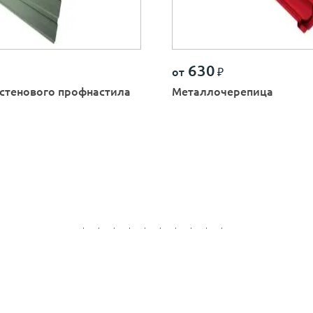
630
от
₽
стенового профнастила
Металлочерепица