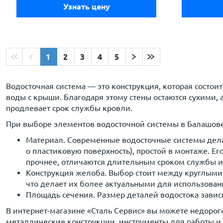
Узнать цену
1
2
3
4
5
Водосточная система — это конструкция, которая состоит
воды с крыши. Благодаря этому стены остаются сухими, а
продлевает срок службы кровли.
При выборе элементов водосточной системы в Балашове
Материал. Современные водосточные системы дела
о пластиковую поверхность), простой в монтаже. Е
прочнее, отличаются длительным сроком службы и
Конструкция желоба. Выбор стоит между круглыми
что делает их более актуальными для использован
Площадь сечения. Размер деталей водостока завис
В интернет-магазине «Сталь Сервис» вы можете недоро
металлические конструкции, инструменты для работы и 