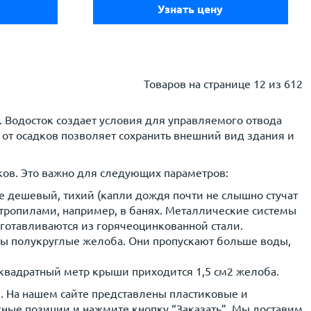
Узнать цену
Товаров на странице
12 из 612
д. Водосток создает условия для управляемого отвода
а от осадков позволяет сохранить внешний вид здания и
ов. Это важно для следующих параметров:
 дешевый, тихий (капли дождя почти не слышно стучат
 стропилами, например, в банях. Металлические системы
готавливаются из горячеоцинкованной стали.
ны полукруглые желоба. Они пропускают больше воды,
 квадратный метр крыши приходится 1,5 см2 желоба.
. На нашем сайте представлены пластиковые и
жные позиции и нажмите кнопку “Заказать”. Мы доставим