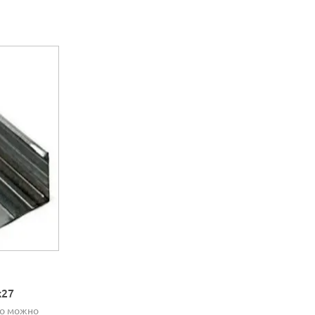
х27
но можно