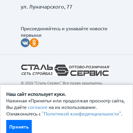
ул. Луначарского, 77
Присоединяйтесь и узнавайте новости
первыми
© 2026 “Сталь Сервис" Все права защищены.
Обращаем ваше внимание на то, что данный
интернет-сайт, а также вся информация о товарах и
Наш сайт использует куки.
ценах, предоставленная на нём, носит
Нажимая «Принять» или продолжая просмотр сайта,
исключительно информационный характер и ни при
Вы даёте
согласие
на их использование.
каких условиях не является публичной офертой,
Ознакомьтесь с
"Политикой конфиденциальности"
.
определяемой положениями Статьи 437
Гражданского кодекса Российской Федерации.
Политика конфиденциальности
Принять
Договор-оферта