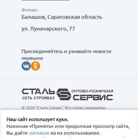
Филиал
Балашов, Саратовская область
ул. Луначарского, 77
Присоединяйтесь и узнавайте новости
первыми
© 2026 “Сталь Сервис" Все права защищены.
Обращаем ваше внимание на то, что данный
интернет-сайт, а также вся информация о товарах и
Наш сайт использует куки.
ценах, предоставленная на нём, носит
Нажимая «Принять» или продолжая просмотр сайта,
исключительно информационный характер и ни при
Вы даёте
согласие
на их использование.
каких условиях не является публичной офертой,