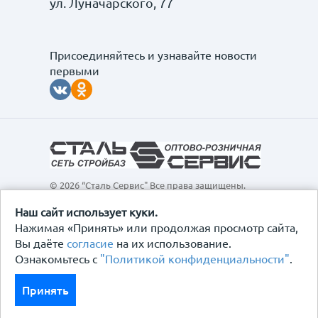
ул. Луначарского, 77
Присоединяйтесь и узнавайте новости
первыми
© 2026 “Сталь Сервис" Все права защищены.
Обращаем ваше внимание на то, что данный
интернет-сайт, а также вся информация о товарах и
Наш сайт использует куки.
ценах, предоставленная на нём, носит
Нажимая «Принять» или продолжая просмотр сайта,
исключительно информационный характер и ни при
Вы даёте
согласие
на их использование.
каких условиях не является публичной офертой,
Ознакомьтесь с
"Политикой конфиденциальности"
.
определяемой положениями Статьи 437
Гражданского кодекса Российской Федерации.
Политика конфиденциальности
Принять
Договор-оферта