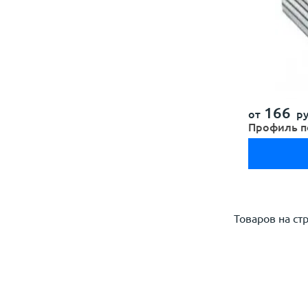
166
от
ру
Профиль п
Товаров на ст