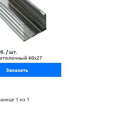
б. /
шт.
отолочный 60х27
Заказать
ранице
1 из 1