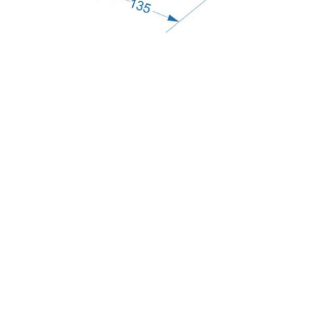
с
политикой обработки персональных данных
ознакомлен(-а) и даю
согласие
на обработку
персональных данных
с
политикой конфиденциальности
ознакомлен(-а)
и даю согласие