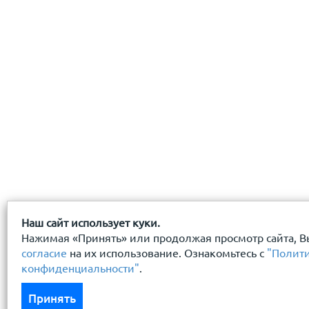
даю
согласие
на обработку персональных данных
с
политикой конфиденциальности
ознакомлен(-а) и
Наш сайт использует куки.
Нажимая «Принять» или продолжая просмотр сайта, В
согласие
на их использование. Ознакомьтесь с
"Полит
конфиденциальности"
.
Принять