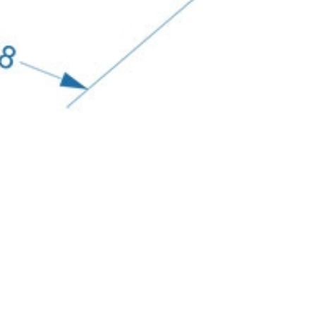
млен(-а) и