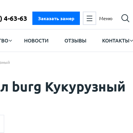
) 4-63-63
Заказать замер
Меню
ТВО
НОВОСТИ
ОТЗЫВЫ
КОНТАКТЫ
узный
ол burg Кукурузный