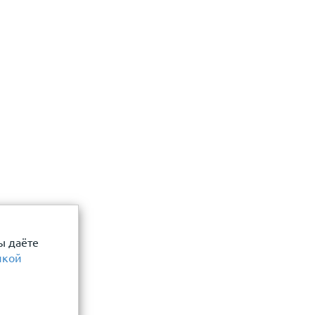
 даю согласие
Отправить
ы даёте
икой