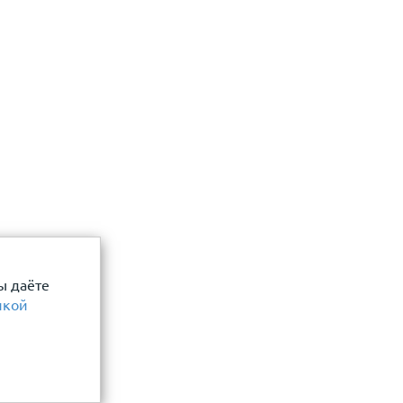
ы даёте
икой