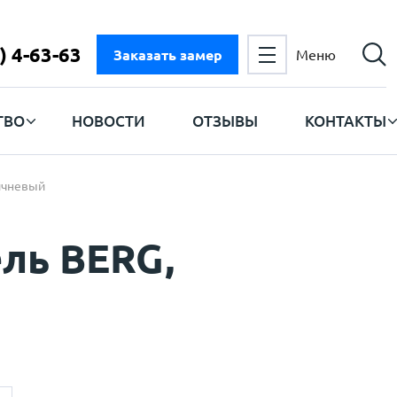
) 4-63-63
Заказать замер
Меню
ТВО
НОВОСТИ
ОТЗЫВЫ
КОНТАКТЫ
ичневый
ль BERG,