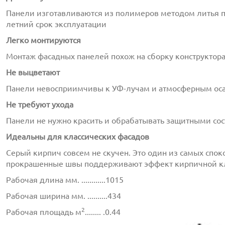
Панели изготавливаются из полимеров методом литья п
с
политикой обработки персональных данных
ознако
летний срок эксплуатации
даю
согласие
на обработку персональных данных
Легко монтируются
с
политикой конфиденциальности
ознакомлен(-а) и
Монтаж фасадных панелей похож на сборку конструктор
Не выцветают
Панели невосприимчивы к УФ-лучам и атмосферным осадк
Не требуют ухода
Панели не нужно красить и обрабатывать защитными со
Идеальны для классических фасадов
Серый кирпич совсем не скучен. Это один из самых спо
прокрашенные швы поддерживают эффект кирпичной к
Рабочая длина мм. ............1015
Рабочая ширина мм. ..........434
2
Рабочая площадь м
........ .0.44