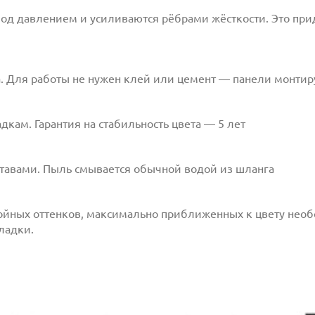
од давлением и усиливаются рёбрами жёсткости. Это при
млен(-а) и
 даю согласие
а. Для работы не нужен клей или цемент — панели монтир
ам. Гарантия на стабильность цвета — 5 лет
Отправить
ставами. Пыль смывается обычной водой из шланга
койных оттенков, максимально приближенных к цвету необ
ладки.