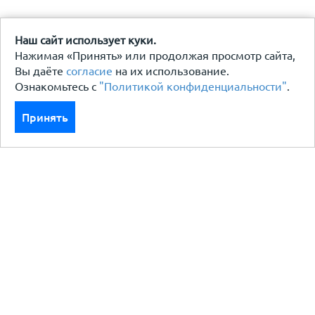
Наш сайт использует куки.
Нажимая «Принять» или продолжая просмотр сайта,
Вы даёте
согласие
на их использование.
Ознакомьтесь с
"Политикой конфиденциальности"
.
Принять
Каталог
Кровля кровельная система
Фасад
Ограждения заборы
Черный металлопрокат
Утеплители гидро пароизоляция
Водосточные системы