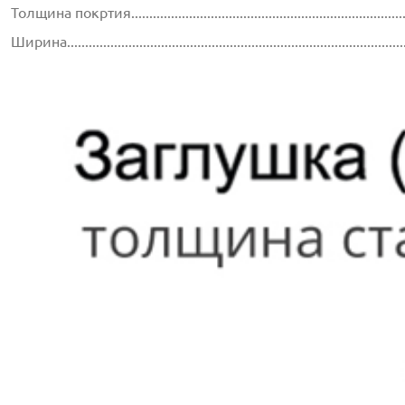
Толщина покртия...............................................................................
Ширина............................................................................................