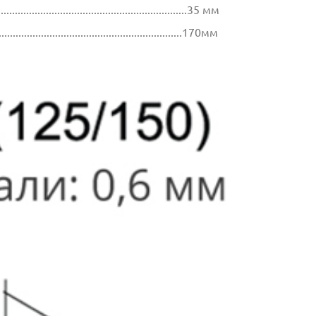
...............................................................35 мм
..................................................................170мм