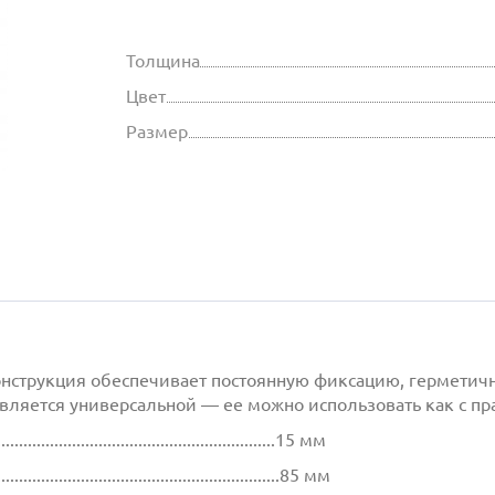
Толщина
Цвет
Размер
онструкция обеспечивает постоянную фиксацию, герметич
яется универсальной — ее можно использовать как с прав
................................................................15 мм
.................................................................85 мм