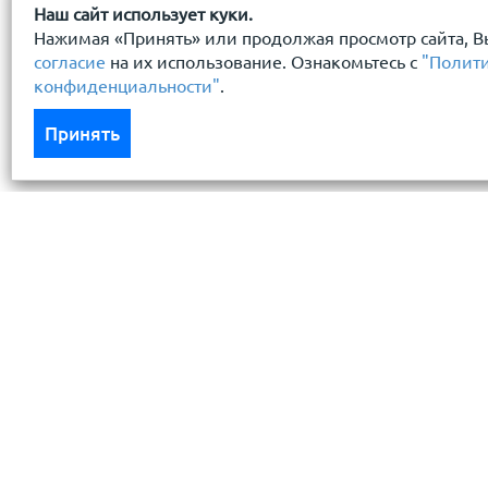
Наш сайт использует куки.
Нажимая «Принять» или продолжая просмотр сайта, В
согласие
на их использование. Ознакомьтесь с
"Полит
конфиденциальности"
.
Принять
Каталог
Услуги
Кровля кровельная система
Бесплатный 
Фасад
Доставка
Ограждения заборы
Монтаж кров
Черный металлопрокат
Условия хра
Утеплители гидро пароизоляция
Резка метал
Водосточные системы
Кредит