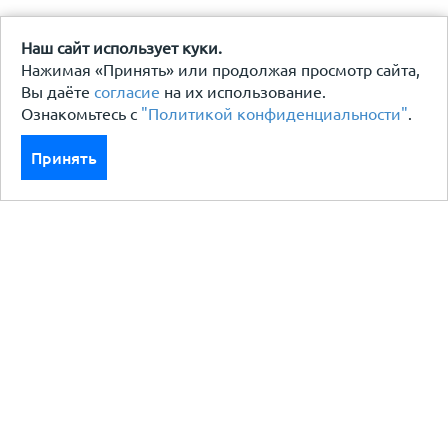
Наш сайт использует куки.
Нажимая «Принять» или продолжая просмотр сайта,
Вы даёте
согласие
на их использование.
Ознакомьтесь с
"Политикой конфиденциальности"
.
Принять
Каталог
Кровля кровельная система
Фасад
Ограждения заборы
Черный металлопрокат
Утеплители гидро пароизоляция
Водосточные системы