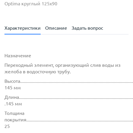
Optima круглый 125х90
Характеристики
Описание
Задать вопрос
Назначение
Переходный элемент, организующий слив воды из
желоба в водосточную трубу.
Высота.................................................................................................
145 мм
Длина..................................................................................................
.145 мм
Толщина
покрытия.............................................................................................
25