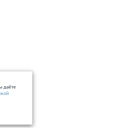
ы даёте
икой