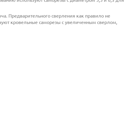
ванию используют саморезы с диаметром 5,5 и 6,3 для
ча. Предварительного сверления как правило не
ствуют кровельные саморезы с увеличенным сверлом,