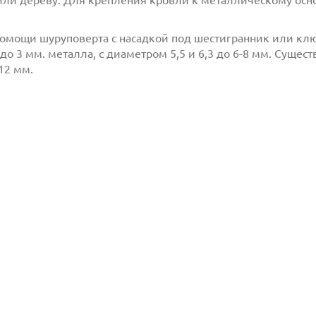
ли дереву. Для крепления кровли к металлическому осно
помощи шуруповерта с насадкой под шестигранник или клю
млен(-а) и
до 3 мм. металла, с диаметром 5,5 и 6,3 до 6-8 мм. Суще
12 мм.
 даю согласие
Отправить