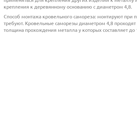
применяться для крепления других изделий к металлу и
крепления к деревянному основанию с диаметром 4,8.
Способ монтажа кровельного самореза: монтируют при 
с
политикой обработки персональных данных
ознако
требуют. Кровельные саморезы диаметром 4,8 проходят 
даю
согласие
на обработку персональных данных
толщина прохождения металла у которых составляет до 
с
политикой конфиденциальности
ознакомлен(-а) и