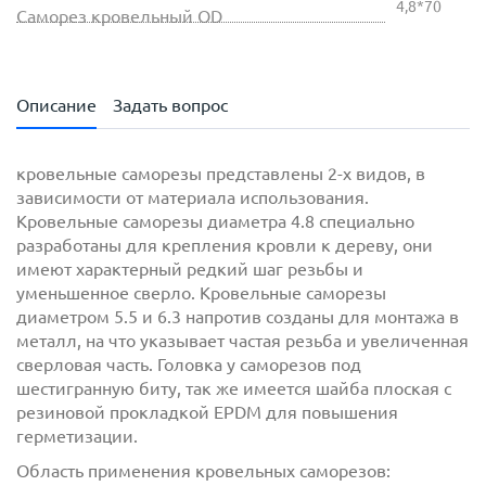
4,8*70
Саморез кровельный OD
Описание
Задать вопрос
кровельные саморезы представлены 2-х видов, в
зависимости от материала использования.
Кровельные саморезы диаметра 4.8 специально
разработаны для крепления кровли к дереву, они
имеют характерный редкий шаг резьбы и
уменьшенное сверло. Кровельные саморезы
диаметром 5.5 и 6.3 напротив созданы для монтажа в
металл, на что указывает частая резьба и увеличенная
сверловая часть. Головка у саморезов под
с
политикой обработки персональных данных
шестигранную биту, так же имеется шайба плоская с
ознакомлен(-а) и даю
согласие
на обработку
резиновой прокладкой EPDM для повышения
персональных данных
герметизации.
с
политикой конфиденциальности
ознакомлен(-а)
Область применения кровельных саморезов:
и даю согласие