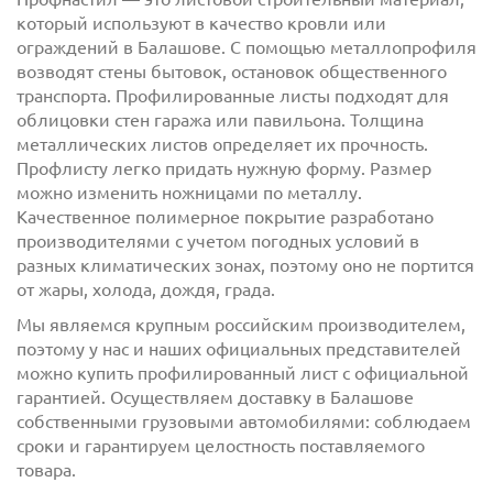
который используют в качество кровли или
ограждений в Балашове. С помощью металлопрофиля
возводят стены бытовок, остановок общественного
транспорта. Профилированные листы подходят для
облицовки стен гаража или павильона. Толщина
металлических листов определяет их прочность.
Профлисту легко придать нужную форму. Размер
можно изменить ножницами по металлу.
с
политикой обработки персональных данных
Качественное полимерное покрытие разработано
ознакомлен(-а) и даю
согласие
на обработку
производителями с учетом погодных условий в
персональных данных
разных климатических зонах, поэтому оно не портится
с
политикой конфиденциальности
ознакомлен(-а)
от жары, холода, дождя, града.
и даю согласие
Мы являемся крупным российским производителем,
поэтому у нас и наших официальных представителей
можно купить профилированный лист с официальной
гарантией. Осуществляем доставку в Балашове
собственными грузовыми автомобилями: соблюдаем
сроки и гарантируем целостность поставляемого
товара.