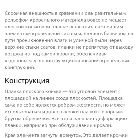
Скромная внешность в сравнении с выразительным
рельефом кровельного материала вовсе не мешает
плоской коньковой планке оставаться важнейшим
элементом кровельной системы. Являясь барьером на
пути проникновения влаги и уличной пыли через
верхние стыки скатов, планки не препятствуют выходу
воздуха из-под самой кровли, обеспечивая
«здоровые» условия функционирования кровельных
конструкций.
с
политикой обработки персональных данных
ознакомлен(-а) и даю
согласие
на обработку
Конструкция
персональных данных
Планка плоского конька — это угловой элемент с
с
политикой конфиденциальности
ознакомлен(-а)
площадкой на линии схода плоскостей. Площадка
и даю согласие
сама по себе является ребром жесткости, но может
использоваться и для стыковки планки с опорным
брусом обрешетки. Все это исключает деформацию
планки, например при обслуживании кровли.
Края элемента загнуты вовнутрь. Это делает кромки