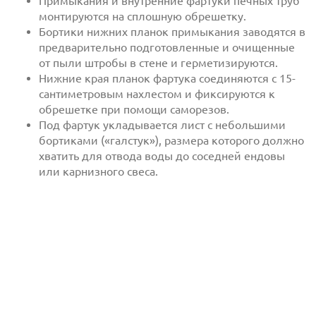
Примыкания и внутренние фартуки печных труб
монтируются на сплошную обрешетку.
Бортики нижних планок примыкания заводятся в
предварительно подготовленные и очищенные
от пыли штробы в стене и герметизируются.
Нижние края планок фартука соединяются с 15-
сантиметровым нахлестом и фиксируются к
обрешетке при помощи саморезов.
Под фартук укладывается лист с небольшими
бортиками («галстук»), размера которого должно
хватить для отвода воды до соседней ендовы
или карнизного свеса.
Отправить