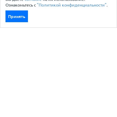
Ознакомьтесь с
"Политикой конфиденциальности"
.
Принять
Каталог
Кровля кровельная система
Фасад
Ограждения заборы
Черный металлопрокат
Утеплители гидро пароизоляция
Водосточные системы
Показать больше
Услуги