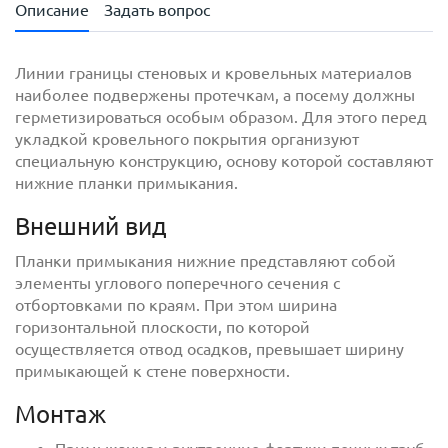
Описание
Задать вопрос
Линии границы стеновых и кровельных материалов
наиболее подвержены протечкам, а посему должны
герметизироваться особым образом. Для этого перед
укладкой кровельного покрытия организуют
специальную конструкцию, основу которой составляют
нижние планки примыкания.
Внешний вид
с
политикой обработки персональных данных
Планки примыкания нижние представляют собой
ознакомлен(-а) и даю
согласие
на обработку
элементы углового поперечного сечения с
персональных данных
отбортовками по краям. При этом ширина
горизонтальной плоскости, по которой
с
политикой конфиденциальности
ознакомлен(-а)
осуществляется отвод осадков, превышает ширину
и даю согласие
примыкающей к стене поверхности.
Монтаж