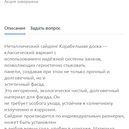
Акция завершена.
Описание
Задать вопрос
Металлический сайдинг Корабельная доска —
классический вариант с
использованием надёжной системы замков,
позволяющих герметично стыковать
панели, создавая при этом не только прочный и
долговечный, но и
эстетичный фасад.
Это негорючий, экологически чистый, долговечный
материал для фасада. Он
с
политикой обработки персональных данных
не требует особого ухода, устойчив к солнечному
ознакомлен(-а) и даю
согласие
на обработку
излучению и коррозии.
персональных данных
Сайдинг производится по индивидуальным размерам,
с
политикой конфиденциальности
ознакомлен(-а)
может быть установлен
и даю согласие
в любое время года, удобен в монтаже. Материал