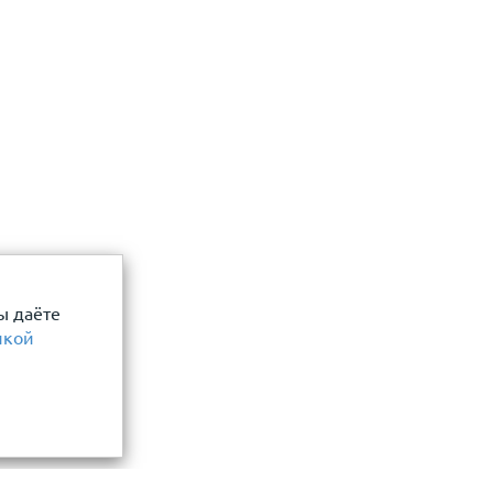
ы даёте
икой