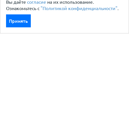
Вы даёте
согласие
на их использование.
Ознакомьтесь с
"Политикой конфиденциальности"
.
Принять
Каталог
Кровля кровельная система
Фасад
Ограждения заборы
Черный металлопрокат
Утеплители гидро пароизоляция
Водосточные системы
Показать больше
Услуги