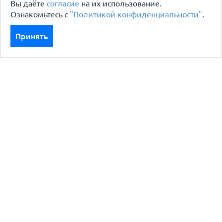
Вы даёте
согласие
на их использование.
Ознакомьтесь с
"Политикой конфиденциальности"
.
Принять
Каталог
Кровля кровельная система
Фасад
Ограждения заборы
Черный металлопрокат
Утеплители гидро пароизоляция
Водосточные системы
Показать больше
Услуги