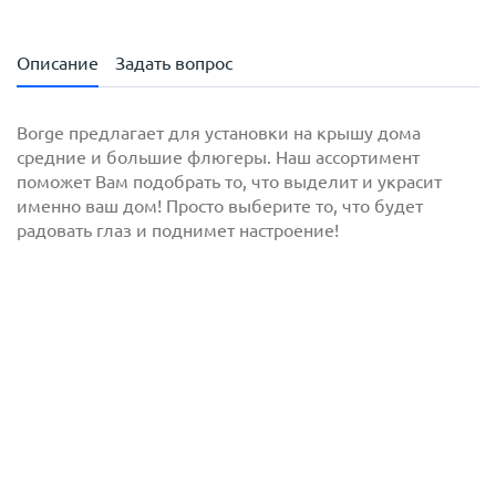
Описание
Задать вопрос
Borge предлагает для установки на крышу дома
средние и большие флюгеры. Наш ассортимент
поможет Вам подобрать то, что выделит и украсит
именно ваш дом! Просто выберите то, что будет
радовать глаз и поднимет настроение!
с
политикой обработки персональных данных
ознакомлен(-а) и даю
согласие
на обработку
персональных данных
с
политикой конфиденциальности
ознакомлен(-а)
и даю согласие