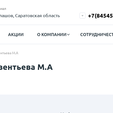
иал
+7(84545
лашов, Саратовская область
АКЦИИ
О КОМПАНИИ
СОТРУДНИЧЕС
нтьева М.А
вентьева М.А