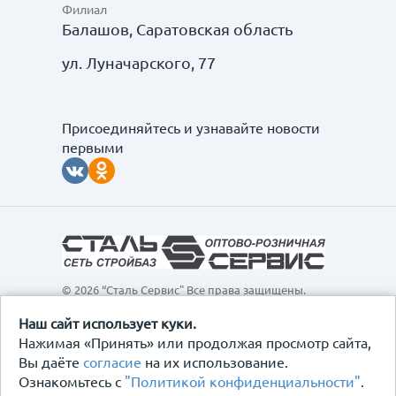
Филиал
Балашов, Саратовская область
ул. Луначарского, 77
Присоединяйтесь и узнавайте новости
первыми
© 2026 “Сталь Сервис" Все права защищены.
Обращаем ваше внимание на то, что данный
интернет-сайт, а также вся информация о товарах и
Наш сайт использует куки.
ценах, предоставленная на нём, носит
Нажимая «Принять» или продолжая просмотр сайта,
исключительно информационный характер и ни при
Вы даёте
согласие
на их использование.
каких условиях не является публичной офертой,
Ознакомьтесь с
"Политикой конфиденциальности"
.
определяемой положениями Статьи 437
Гражданского кодекса Российской Федерации.