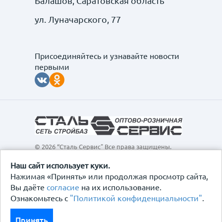
Балашов, Саратовская область
ул. Луначарского, 77
Присоединяйтесь и узнавайте новости
первыми
© 2026 “Сталь Сервис" Все права защищены.
Обращаем ваше внимание на то, что данный
интернет-сайт, а также вся информация о товарах и
Наш сайт использует куки.
ценах, предоставленная на нём, носит
Нажимая «Принять» или продолжая просмотр сайта,
исключительно информационный характер и ни при
Вы даёте
согласие
на их использование.
каких условиях не является публичной офертой,
Ознакомьтесь с
"Политикой конфиденциальности"
.
определяемой положениями Статьи 437
Гражданского кодекса Российской Федерации.
Политика конфиденциальности
Принять